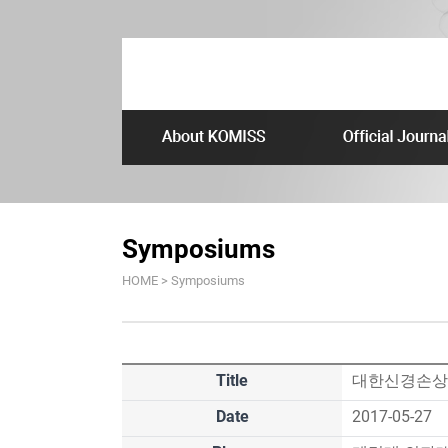
Symposiums
HOME > Symposiums
Title
대한신경손상학
Date
2017-05-27