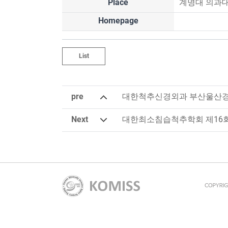
Place
계명대 의과
Homepage
List
pre
대한척추신경외과 부산울산경
Next
대한최소침습척추학회 제16회 KO