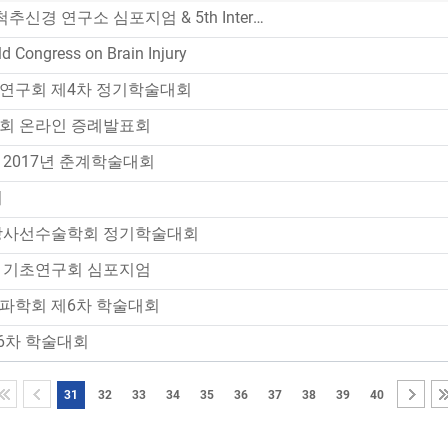
제16회 연세의대 척추신경 연구소 심포지엄 & 5th International Spine symposium of Four Universities
ld Congress on Brain Injury
연구회 제4차 정기학술대회
회 온라인 증례발표회
2017년 춘계학술대회
회
방사선수술학회 정기학술대회
 기초연구회 심포지엄
파학회 제6차 학술대회
6차 학술대회
31
32
33
34
35
36
37
38
39
40